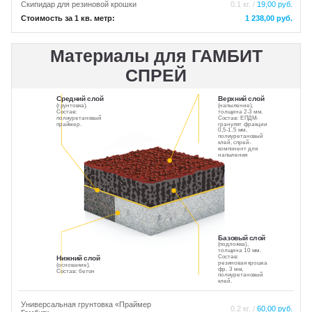
Скипидар для резиновой крошки
0.1 кг. /
19,00 руб.
Стоимость за 1 кв. метр:
1 238,00 руб.
Материалы для ГАМБИТ
СПРЕЙ
Средний слой
Верхний слой
(грунтовка).
(напыление),
Состав:
толщина 2-3 мм.
полиуретановый
Состав: ЕПДМ-
праймер.
гранулят фракции
0,5-1,5 мм,
полиуретановый
клей, спрей-
компонент для
напыления
Базовый слой
(подложка),
толщина 10 мм.
Состав:
Нижний слой
резиновая крошка
(основание).
фр. 3 мм,
Состав: бетон
полиуретановый
клей.
Универсальная грунтовка «Праймер
0.2 кг. /
60,00 руб.