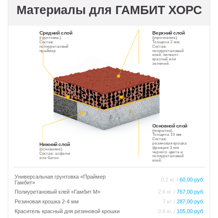
Материалы для ГАМБИТ ХОРС
Средний слой
Верхний слой
(грунтовка.)
(упрочнение).
Состав:
Толщина 2 мм.
полиуретаовый
Состав:
праймер
полиуретановый
клей, пигмент
красный или
зеленый.
Основной слой
(покрытие).
Толщина 10 мм.
Состав:
резиновая крошка
Нижний слой
фракции 3 мм
(основание).
черного цвета и
Состав: асфальт
полиуретановый
или бетон
клей.
Универсальная грунтовка «Праймер
0.2 кг. /
60,00 руб.
Гамбит»
Полиуретановый клей «Гамбит М»
2.6 кг. /
767,00 руб.
Резиновая крошка 2-4 мм
7 кг. /
287,00 руб.
Краситель красный для резиновой крошки
0.6 кг. /
105,00 руб.