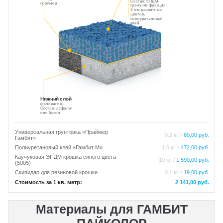
Состав: ЕПДМ-
праймер
гранулят фракция
3 мм различных
цветов,
полиуретановый
клей
Нижний слой
(основание).
Состав: асфальт
или бетон
Универсальная грунтовка «Праймер
0.2 кг. /
60,00 руб.
Гамбит»
Полиуретановый клей «Гамбит М»
1.6 кг. /
472,00 руб.
Каучуковая ЭПДМ крошка синего цвета
10 кг. /
1 590,00 руб.
(5005)
Скипидар для резиновой крошки
0.1 кг. /
19,00 руб.
Стоимость за 1 кв. метр:
2 141,00 руб.
Материалы для ГАМБИТ