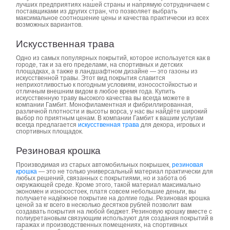
лучших предприятиях нашей страны и напрямую сотрудничаем с
поставщиками из других стран, что позволяет выбрать
максимальное соотношение цены и качества практически из всех
возможных вариантов.
Искусственная трава
Одно из самых популярных покрытий, которое используется как в
городе, так и за его пределами, на спортивных и детских
площадках, а также в ландшафтном дизайне — это газоны из
искусственной травы. Этот вид покрытия славится
неприхотливостью к погодным условиям, износостойкостью и
отличным внешним видом в любое время года. Купить
искусственную траву высокого качества вы всегда можете в
компании Гамбит. Монофиламентная и фибриллированная,
различной плотности и высоты ворса, у нас вы найдёте широкий
выбор по приятным ценам. В компании Гамбит к вашим услугам
всегда предлагается
искусственная трава
для декора, игровых и
спортивных площадок.
Резиновая крошка
Производимая из старых автомобильных покрышек,
резиновая
крошка
— это не только универсальный материал практически для
любых решений, связанных с покрытиями, но и забота об
окружающей среде. Кроме этого, такой материал максимально
экономен и износостоек, платя совсем небольшие деньги, вы
получаете надёжное покрытие на долгие годы. Резиновая крошка
ценой за кг всего в несколько десятков рублей позволит вам
создавать покрытия на любой бюджет. Резиновую крошку вместе с
полиуретановым связующим используют для создания покрытий в
гаражах и производственных помещениях, на спортивных