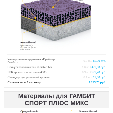
клей.
Нижний слой
(основание).
Состав: асфальт
или бетон
Универсальная грунтовка «Праймер
0.2 кг. /
60,00 руб.
Гамбит»
Полиуретановый клей «Гамбит М»
1.6 кг. /
472,00 руб.
SBR крошка фиолетовая 4005
6.9 кг. /
572,70 руб.
Скипидар для резиновой крошки
0.1 кг. /
19,00 руб.
Стоимость за 1 кв. метр:
1 123,70 руб.
Материалы для ГАМБИТ
СПОРТ ПЛЮС МИКС
Средний слой
Основной слой