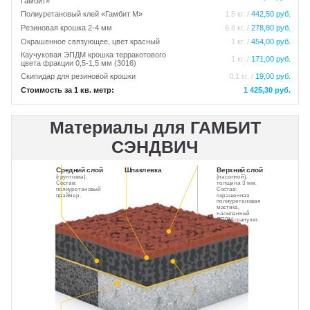
Гамбит»
Полиуретановый клей «Гамбит М»
1.5 кг. /
442,50 руб.
Резиновая крошка 2-4 мм
6.8 кг. /
278,80 руб.
Окрашенное связующее, цвет красный
1 кг. /
454,00 руб.
Каучуковая ЭПДМ крошка терракотового
1 кг. /
171,00 руб.
цвета фракции 0,5-1,5 мм (3016)
Скипидар для резиновой крошки
0.1 кг. /
19,00 руб.
Стоимость за 1 кв. метр:
1 425,30 руб.
Материалы для ГАМБИТ
СЭНДВИЧ
Средний слой
Шпаклевка
Верхний слой
(грунтовка).
(насыпной),
Состав:
толщина 3 мм.
полиуретановый
Состав:
праймер.
окрашенная
полиуретановая
мастика,
насыпанный
ЕПДМ-гранулят.