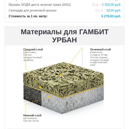
Мурава ЭПДМ цвета зеленая трава (6001)
10 кг. /
2 300,00 руб.
Скипидар для резиновой крошки
0.1 кг. /
19,00 руб.
Стоимость за 1 кв. метр:
5 279,00 руб.
Материалы для ГАМБИТ
УРБАН
Средний слой
Основной слой
(грунтовка).
(покрытие),
Состав:
толщина 10 мм.
полиуретановый
Состав: мурава,
праймер.
полиуретановый
алифатический
клей
Нижний слой
(основание).
Состав: бетон