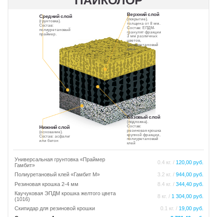
ПАЙКОЛОР
Верхний слой
Средний слой
(покрытие).
(грунтовка).
толщина от 8 мм.
Состав:
Состав: ЕПДМ-
полиуретановый
гранулят фракции
праймер.
3 мм различных
цветов,
полиуретановый
клей
Базовый слой
(подложка).
Состав:
Нижний слой
резиновая крошка
(основание).
крупной фракции,
Состав: асфальт
полиуретановый
или бетон
клей
Универсальная грунтовка «Праймер
0.4 кг. /
120,00 руб.
Гамбит»
Полиуретановый клей «Гамбит М»
3.2 кг. /
944,00 руб.
Резиновая крошка 2-4 мм
8.4 кг. /
344,40 руб.
Каучуковая ЭПДМ крошка желтого цвета
8 кг. /
1 304,00 руб.
(1016)
Скипидар для резиновой крошки
0.1 кг. /
19,00 руб.