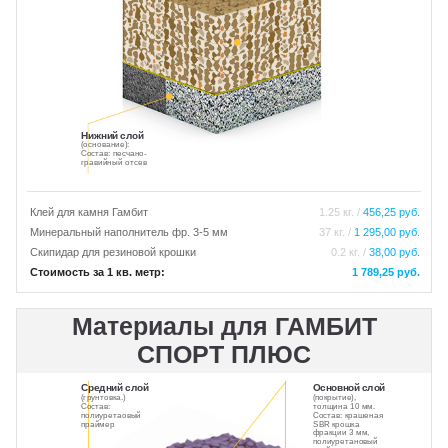
Нижний слой
(основание):
Состав: песчано-
гравийный отсев
Клей для камня Гамбит
1.25 кг. /
456,25 руб.
Минеральный наполнитель фр. 3-5 мм
37 кг. /
1 295,00 руб.
Скипидар для резиновой крошки
0.2 кг. /
38,00 руб.
Стоимость за 1 кв. метр:
1 789,25 руб.
Материалы для ГАМБИТ
СПОРТ ПЛЮС
Средний слой
Основной слой
(грунтовка.)
(покрытие),
Состав:
толщина 10 мм.
полиуретаовый
Состав: крашеная
праймер
SBR крошка
фракции 3 мм,
полиуретановый