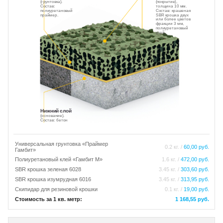
(грунтовка).
(покрытие),
Состав:
толщина 10 мм.
полиуретановый
Состав: крашеная
праймер.
SBR крошка двух
или более цветов
фракции 3 мм,
полиуретановый
клей.
Нижний слой
(основание).
Состав: бетон
Универсальная грунтовка «Праймер
0.2 кг. /
60,00 руб.
Гамбит»
Полиуретановый клей «Гамбит М»
1.6 кг. /
472,00 руб.
SBR крошка зеленая 6028
3.45 кг. /
303,60 руб.
SBR крошка изумрудная 6016
3.45 кг. /
313,95 руб.
Скипидар для резиновой крошки
0.1 кг. /
19,00 руб.
Стоимость за 1 кв. метр:
1 168,55 руб.