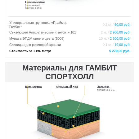
Нижний слой
(основание).
Состав: бетон
Универсальная грунтовка «Праймер
0.2 кг. /
60,00 руб.
Гамбит»
Связующее Алифатическое «Гамбит» 101
2 кг. /
2 900,00 руб.
Мурава ЭПДМ синего цвета (5005)
10 кг. /
2 300,00 руб.
Скипидар для резиновой крошки
0.1 кг. /
19,00 руб.
Стоимость за 1 кв. метр:
5 279,00 руб.
Материалы для ГАМБИТ
СПОРТХОЛЛ
Шпаклевка
Финишный лак
Заливка
толщина 2 мм.