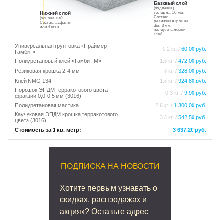
Базовый слой
(подложка),
толщина 10 мм.
Нижний слой
Состав:
(основание):
резиновая крошка
Состав: асфальт
фр. 3 мм,
или бетон
полиуретановый
клей.
Универсальная грунтовка «Праймер
0.2 кг. /
60,00 руб.
Гамбит»
Полиуретановый клей «Гамбит М»
1.6 кг. /
472,00 руб.
Резиновая крошка 2-4 мм
8 кг. /
328,00 руб.
Клей NMG 134
1.6 кг. /
924,80 руб.
Порошок ЭПДМ терракотового цвета
0.3 кг. /
9,90 руб.
фракции 0,0-0,5 мм (3016)
Полиуретановая мастика
2.6 кг. /
1 300,00 руб.
Каучуковая ЭПДМ крошка терракотового
3.5 кг. /
542,50 руб.
цвета (3016)
Стоимость за 1 кв. метр:
3 637,20 руб.
ПОДПИСКА НА НОВОСТИ
Хотите первым узнавать о
скидках, распродажах и
акциях? Оставьте адрес