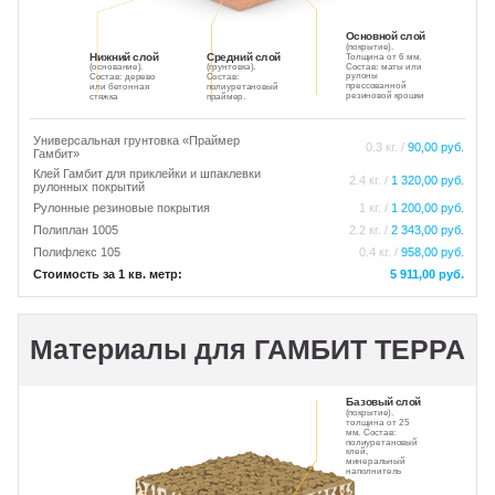
Основной слой
(покрытие).
Нижний слой
Средний слой
Толщина от 6 мм.
Состав: маты или
(основание).
(грунтовка).
рулоны
Состав: дерево
Состав:
прессованной
или бетонная
полиуретановый
резиновой крошки
стяжка
праймер.
Универсальная грунтовка «Праймер
0.3 кг. /
90,00 руб.
Гамбит»
Клей Гамбит для приклейки и шпаклевки
2.4 кг. /
1 320,00 руб.
рулонных покрытий
Рулонные резиновые покрытия
1 кг. /
1 200,00 руб.
Полиплан 1005
2.2 кг. /
2 343,00 руб.
Полифлекс 105
0.4 кг. /
958,00 руб.
Стоимость за 1 кв. метр:
5 911,00 руб.
Материалы для ГАМБИТ ТЕРРА
Базовый слой
(покрытие).
толщина от 25
мм. Состав:
полиуретановый
клей,
минеральный
наполнитель