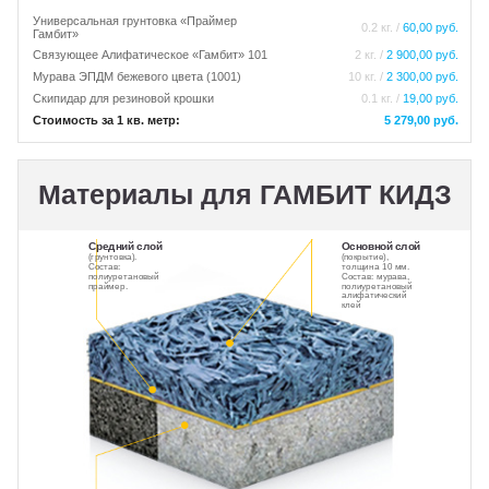
Универсальная грунтовка «Праймер
0.2 кг. /
60,00 руб.
Гамбит»
Связующее Алифатическое «Гамбит» 101
2 кг. /
2 900,00 руб.
Мурава ЭПДМ бежевого цвета (1001)
10 кг. /
2 300,00 руб.
Скипидар для резиновой крошки
0.1 кг. /
19,00 руб.
Стоимость за 1 кв. метр:
5 279,00 руб.
Материалы для ГАМБИТ КИДЗ
Средний слой
Основной слой
(грунтовка).
(покрытие),
Состав:
толщина 10 мм.
полиуретановый
Состав: мурава,
праймер.
полиуретановый
алифатический
клей