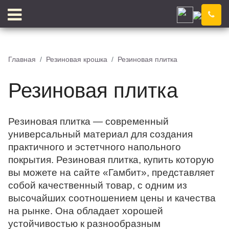
Оренбург
Компания
Новости
Главная
Резиновая крошка
Резиновая плитка
Блог
Цены
Резиновая плитка
Доставка
Контакты
Отзывы
Цветовой конструктор
Резиновая плитка — современный
универсальный материал для создания
практичного и эстетчного напольного
покрытия. Резиновая плитка, купить которую
КЛЕЙ
КРОШКА
вы можете на сайте «Гамбит», представляет
собой качественный товар, с одним из
высочайших соотношением цены и качества
на рынке. Она обладает хорошей
устойчивостью к разнообразным