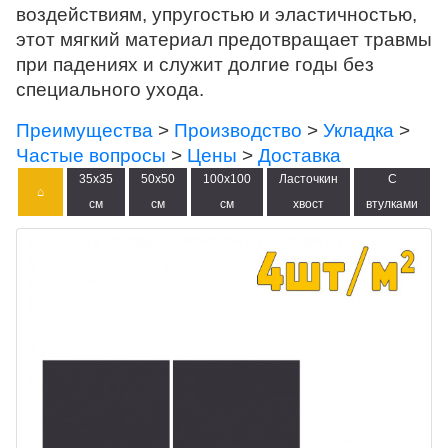
ПИГМЕНТ
ИСКУССТВЕННАЯ ТРАВА
воздействиям, упругостью и эластичностью,
этот мягкий материал предотвращает травмы
при падениях и служит долгие годы без
специального ухода.
Преимущества
>
Производство
>
Укладка
>
ПРОМПОЛЫ
ТЕХНИКА
Частые вопросы
>
Цены
>
Доставка
35х35
50х50
100х100
Ласточкин
С
⌂
Оренбург
см
см
см
хвост
втулками