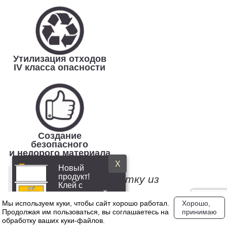
Утилизация отходов
IV класса опасности
Создание
безопасного
и недорого материала
X
Новый
продукт!
Чтобы сделать плитку из
Клей с
повышенной
резиновой крошки мы берём
эластичностью
Мы используем куки, чтобы сайт хорошо работал.
Хорошо,
чистый материал (крошку без
Продолжая им пользоваться, вы соглашаетесь на
принимаю
обработку ваших куки‑файлов.